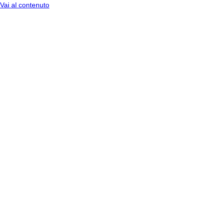
Vai al contenuto